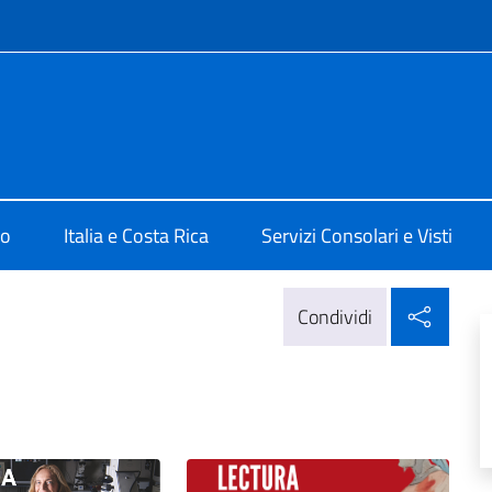
e menù
San José
mo
Italia e Costa Rica
Servizi Consolari e Visti
Condi
Condividi