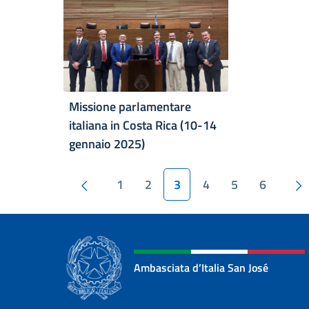
Missione parlamentare
italiana in Costa Rica (10-14
gennaio 2025)
Paginazione
Pagina precedente
1
2
3
4
5
6
Ambasciata d’Italia San José