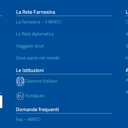
La Rete Farnesina
L
La Farnesina – il MAECI
C
La Rete diplomatica
I
Viaggiare sicuri
S
Dove siamo nel mondo
N
Le Istituzioni
A
Governo Italiano
A
Europa.eu
Domande frequenti
Faq – MAECI