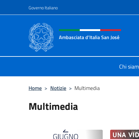
Salta al contenuto
Governo Italiano
Intestazione sito, social 
Ambasciata d’Italia San José
Il nuovo sito Ambasciata d’Italia a 
Chi sia
Home
>
Notizie
>
Multimedia
Multimedia