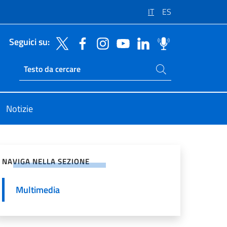
IT
ES
Seguici su:
Cerca nel sito
Ricerca sito live
Notizie
vidi sui Social Network
NAVIGA NELLA SEZIONE
Multimedia