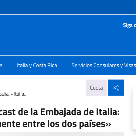
 redes sociales y menú
Siga 
San José
s
Italia y Costa Rica
Servicios Consulares y Visas
Compa
>
Cuota
ia: «Italia...
ast de la Embajada de Italia:
uente entre los dos países»