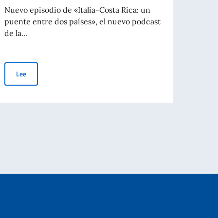
novi
Nuevo episodio de «Italia-Costa Rica: un
puente entre dos países», el nuevo podcast
En co
de la...
Arqui
Rica (
Nuevo episodio del podcast de la Embajada de Italia
Lee
al de la Humanidad por la UNESCO
Le
idades italianas residentes en el extranjero.