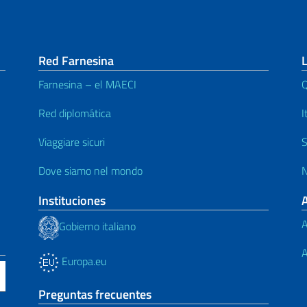
Red Farnesina
L
Farnesina – el MAECI
Q
Red diplomática
I
Viaggiare sicuri
S
Dove siamo nel mondo
N
Instituciones
A
Gobierno italiano
A
Europa.eu
Preguntas frecuentes