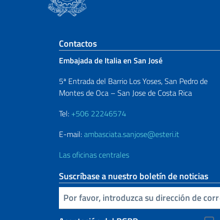
Sezione footer
Contactos
Embajada de Italia en San José
5ª Entrada del Barrio Los Yoses, San Pedro de
Montes de Oca – San Jose de Costa Rica
Tel:
+506 22246574
E-mail:
ambasciata.sanjose@esteri.it
Las oficinas centrales
Suscríbase a nuestro boletín de noticias
Inserta tu correo electronico