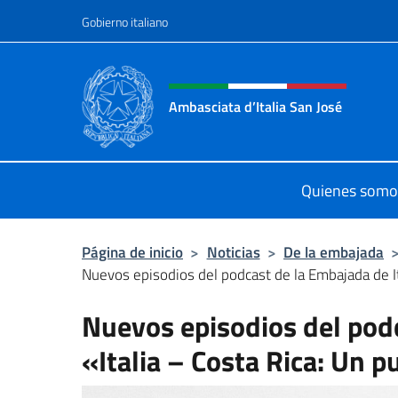
Saltar al contenido
Gobierno italiano
Encabezado del sitio web,
Ambasciata d’Italia San José
Il nuovo sito Ambasciata d’Italia a 
Quienes somo
Página de inicio
>
Noticias
>
De la embajada
Nuevos episodios del podcast de la Embajada de Ital
Nuevos episodios del podc
«Italia – Costa Rica: Un p