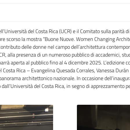
ll’Università del Costa Rica (UCR) e il Comitato sulla parità di
bre scorso la mostra “Buone Nuove. Women Changing Architec
ontributo delle donne nel campo dell’architettura contempora
CR, alla presenza di un numeroso pubblico di accademici, studen
marrà aperta al pubblico fino al 4 dicembre 2025. L’edizione c
del Costa Rica – Evangelina Quesada Corrales, Vanessa Durán 
al panorama architettonico nazionale. In occasione dell’inaugu
 dall’Università del Costa Rica, in segno di apprezzamento per 