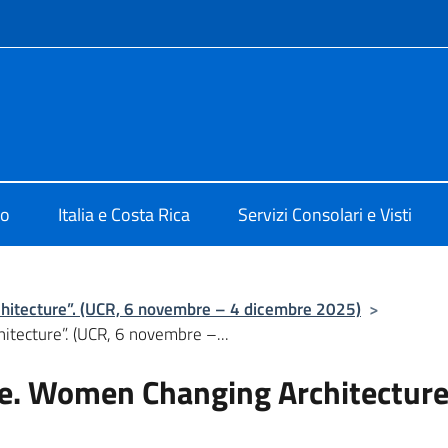
e menù
San José
mo
Italia e Costa Rica
Servizi Consolari e Visti
itecture”. (UCR, 6 novembre – 4 dicembre 2025)
>
tecture”. (UCR, 6 novembre –...
e. Women Changing Architecture”