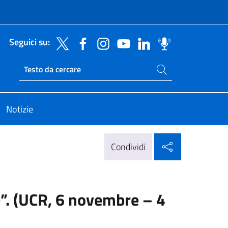
Seguici su:
Cerca nel sito
Ricerca sito live
Notizie
Condividi su
Condividi
. (UCR, 6 novembre – 4