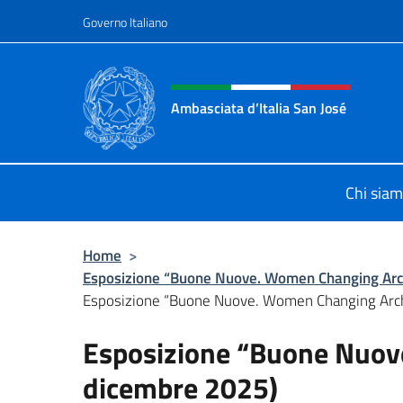
Salta al contenuto
Governo Italiano
Intestazione sito, social 
Ambasciata d’Italia San José
Il nuovo sito Ambasciata d’Italia a 
Chi sia
Home
>
Esposizione “Buone Nuove. Women Changing Arch
Esposizione “Buone Nuove. Women Changing Archi
Esposizione “Buone Nuov
dicembre 2025)