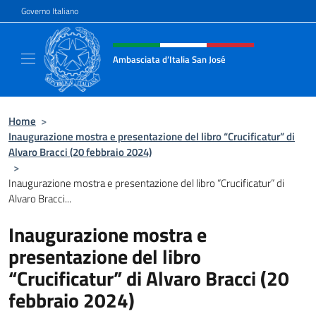
Salta al contenuto
Governo Italiano
Intestazione sito, social e menù
Ambasciata d’Italia San José
Il nuovo sito Ambasciata d’Italia a San José
Home
>
Inaugurazione mostra e presentazione del libro “Crucificatur” di
Alvaro Bracci (20 febbraio 2024)
>
Inaugurazione mostra e presentazione del libro “Crucificatur” di
Alvaro Bracci...
Inaugurazione mostra e
presentazione del libro
“Crucificatur” di Alvaro Bracci (20
febbraio 2024)