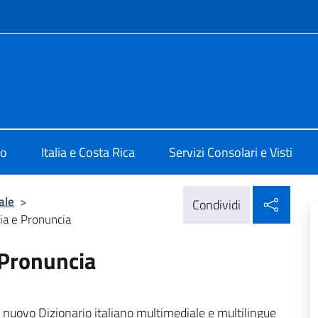
e menù
San José
mo
Italia e Costa Rica
Servizi Consolari e Visti
Condi
ale
>
Condividi
fia e Pronuncia
e Pronuncia
 nuovo Dizionario
italiano multimediale e multilingue