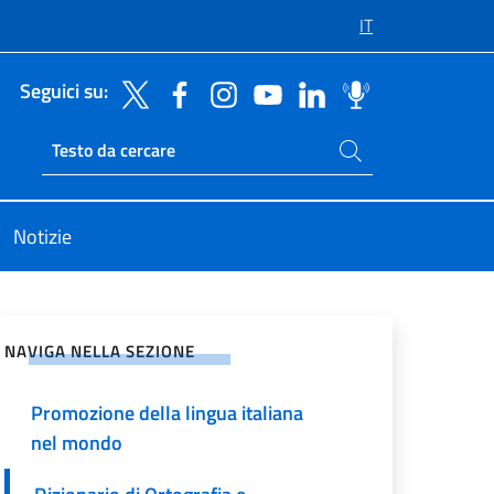
IT
Seguici su:
Cerca nel sito
Ricerca sito live
Notizie
vidi sui Social Network
NAVIGA NELLA SEZIONE
Promozione della lingua italiana
nel mondo