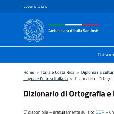
Salta al contenuto
Governo Italiano
Intestazione sito, social 
Ambasciata d’Italia San José
Il nuovo sito Ambasciata d’Italia a 
Chi sia
Home
>
Italia e Costa Rica
>
Diplomazia cultur
Lingua e Cultura italiana
>
Dizionario di Ortogra
Dizionario di Ortografia 
E’ disponibile – gratuitamente sul sito
DOP
– un