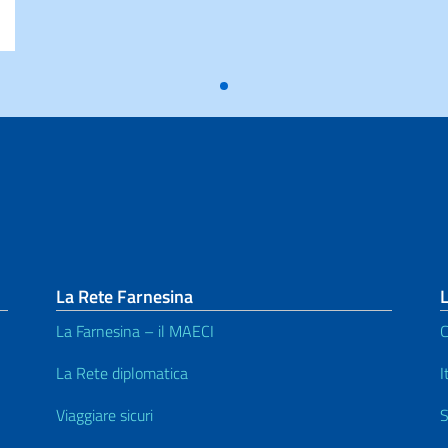
La Rete Farnesina
L
La Farnesina – il MAECI
C
La Rete diplomatica
I
Viaggiare sicuri
S