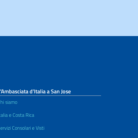
’Ambasciata d’Italia a San Jose
hi siamo
talia e Costa Rica
ervizi Consolari e Visti