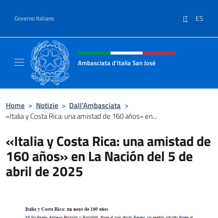
Salta al contenuto
IT
ES
Governo Italiano
Intestazione sito, social e menù
Ambasciata d’Italia San José
Il nuovo sito Ambasciata d’Italia a San José
Home
>
Notizie
>
Dall’Ambasciata
>
«Italia y Costa Rica: una amistad de 160 años» en...
«Italia y Costa Rica: una amistad de
160 años» en La Nación del 5 de
abril de 2025