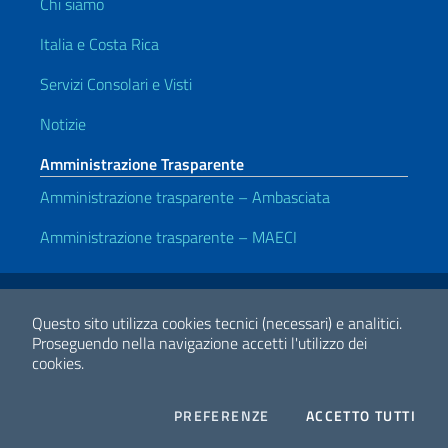
Chi siamo
Italia e Costa Rica
Servizi Consolari e Visti
Notizie
Amministrazione Trasparente
Amministrazione trasparente – Ambasciata
Amministrazione trasparente – MAECI
Link Utili
Note legali
Privacy e cookie policy
Dichiarazione di accessibilità
Questo sito utilizza cookies tecnici (necessari) e analitici.
Proseguendo nella navigazione accetti l'utilizzo dei
cookies.
2026 Copyright Ministero degli Affari Esteri e della Cooperazione
Internazionale
COOKIES
I CO
PREFERENZE
ACCETTO TUTTI
Facebook
Twitter
Whatsapp