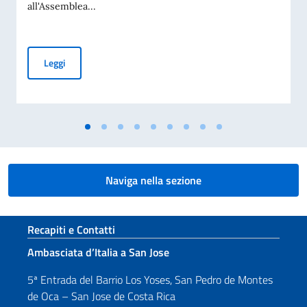
all'Assemblea...
Presentata all'Assemblea legislativa una proposta di legge p
Leggi
Naviga nella sezione
Sezione footer
Recapiti e Contatti
Ambasciata d’Italia a San Jose
5ª Entrada del Barrio Los Yoses, San Pedro de Montes
de Oca – San Jose de Costa Rica