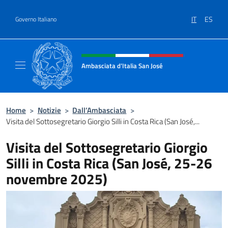
Salta al contenuto
IT
ES
Governo Italiano
Intestazione sito, social e menù
Ambasciata d’Italia San José
Il nuovo sito Ambasciata d’Italia a San José
Home
>
Notizie
>
Dall’Ambasciata
>
Visita del Sottosegretario Giorgio Silli in Costa Rica (San José,...
Visita del Sottosegretario Giorgio
Silli in Costa Rica (San José, 25-26
novembre 2025)