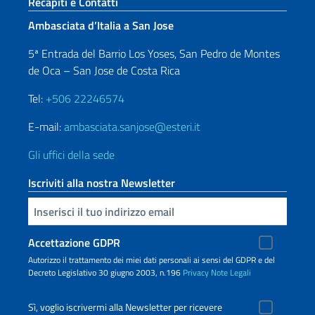
Sezione footer
Recapiti e Contatti
Ambasciata d’Italia a San Jose
5ª Entrada del Barrio Los Yoses, San Pedro de Montes
de Oca – San Jose de Costa Rica
Tel:
+506 22246574
E-mail:
ambasciata.sanjose@esteri.it
Gli uffici della sede
Iscriviti alla nostra Newsletter
Inserisci la tua email
Accettazione GDPR
Autorizzo il trattamento dei miei dati personali ai sensi del GDPR e del
Decreto Legislativo 30 giugno 2003, n.196
Privacy
Note Legali
Sì, voglio iscrivermi alla Newsletter per ricevere