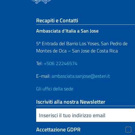
Sezione footer
Recapiti e Contatti
Ambasciata d’Italia a San Jose
5ª Entrada del Barrio Los Yoses, San Pedro de
Montes de Oca – San Jose de Costa Rica
Tel:
+506 22246574
E-mail:
ambasciata.sanjose@esteri.it
Gli uffici della sede
Iscriviti alla nostra Newsletter
Inserisci la tua email
Accettazione GDPR