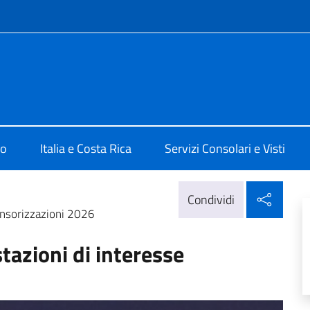
e menù
San José
mo
Italia e Costa Rica
Servizi Consolari e Visti
Condi
Condividi
onsorizzazioni 2026
tazioni di interesse