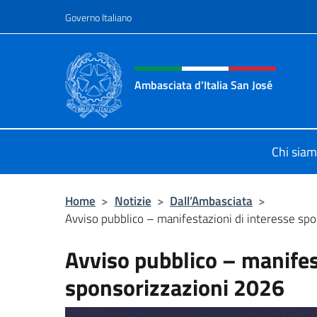
Salta al contenuto
Governo Italiano
Intestazione sito, social 
Ambasciata d’Italia San José
Il nuovo sito Ambasciata d’Italia a 
Chi sia
Home
>
Notizie
>
Dall’Ambasciata
>
Avviso pubblico – manifestazioni di interesse sp
Avviso pubblico – manifes
sponsorizzazioni 2026