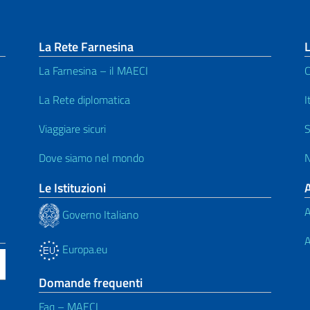
La Rete Farnesina
L
La Farnesina – il MAECI
C
La Rete diplomatica
I
Viaggiare sicuri
S
Dove siamo nel mondo
N
Le Istituzioni
A
Governo Italiano
A
Europa.eu
Domande frequenti
Faq – MAECI