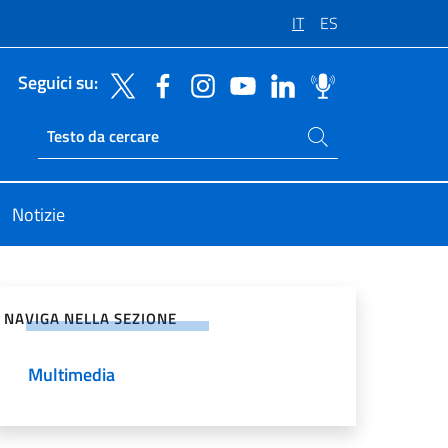
IT
ES
Seguici su:
Cerca nel sito
Ricerca sito live
Notizie
vidi sui Social Network
NAVIGA NELLA SEZIONE
Multimedia