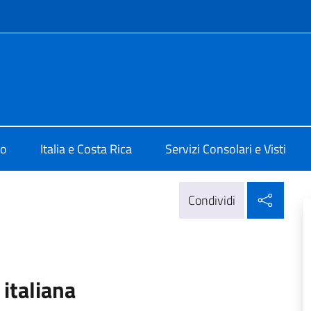
e menù
San José
mo
Italia e Costa Rica
Servizi Consolari e Visti
Condi
Condividi
 italiana