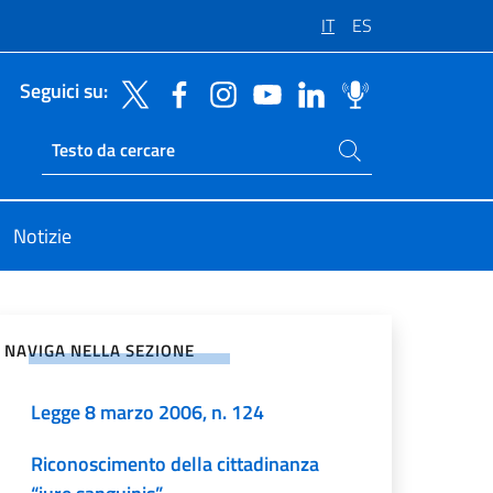
IT
ES
Seguici su:
Cerca nel sito
Ricerca sito live
Notizie
vidi sui Social Network
NAVIGA NELLA SEZIONE
Legge 8 marzo 2006, n. 124
Riconoscimento della cittadinanza