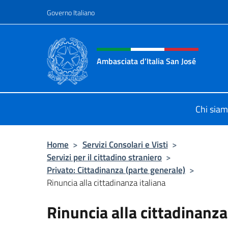
Salta al contenuto
Governo Italiano
Intestazione sito, social 
Ambasciata d’Italia San José
Il nuovo sito Ambasciata d’Italia a 
Chi sia
Home
>
Servizi Consolari e Visti
>
Servizi per il cittadino straniero
>
Privato: Cittadinanza (parte generale)
>
Rinuncia alla cittadinanza italiana
Rinuncia alla cittadinanza