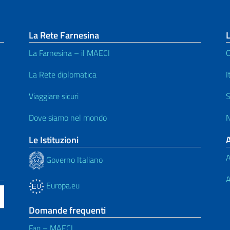
La Rete Farnesina
L
La Farnesina – il MAECI
C
La Rete diplomatica
I
Viaggiare sicuri
S
Dove siamo nel mondo
N
Le Istituzioni
A
Governo Italiano
A
Europa.eu
Domande frequenti
Faq – MAECI