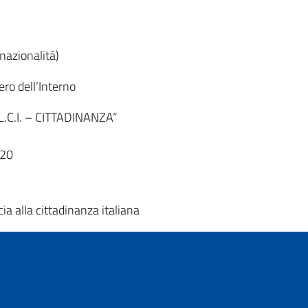
nazionalitá)
ro dell’Interno
L.C.I. – CITTADINANZA”
020
a alla cittadinanza italiana