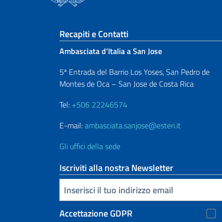
Sezione footer
Recapiti e Contatti
Ambasciata d’Italia a San Jose
5ª Entrada del Barrio Los Yoses, San Pedro de
Montes de Oca – San Jose de Costa Rica
Tel:
+506 22246574
E-mail:
ambasciata.sanjose@esteri.it
Gli uffici della sede
Iscriviti alla nostra Newsletter
Inserisci la tua email
Accettazione GDPR