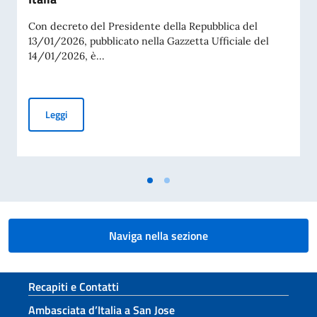
Con decreto del Presidente della Repubblica del
13/01/2026, pubblicato nella Gazzetta Ufficiale del
14/01/2026, è...
Referendum costituzionale confermativo del 22 e 23 marzo 20
Leggi
Naviga nella sezione
Sezione footer
Recapiti e Contatti
Ambasciata d’Italia a San Jose