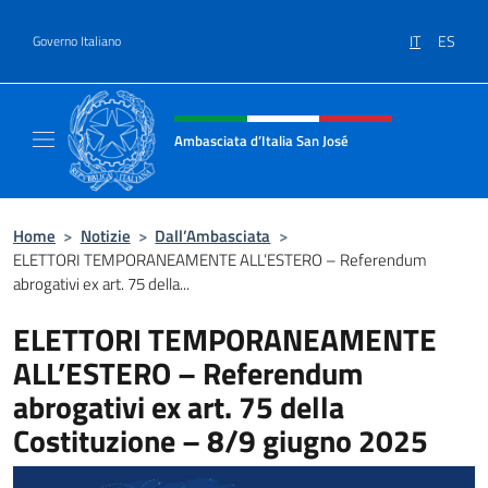
Salta al contenuto
IT
ES
Governo Italiano
Intestazione sito, social e menù
Ambasciata d’Italia San José
Il nuovo sito Ambasciata d’Italia a San José
Home
>
Notizie
>
Dall’Ambasciata
>
ELETTORI TEMPORANEAMENTE ALL’ESTERO – Referendum
abrogativi ex art. 75 della...
ELETTORI TEMPORANEAMENTE
ALL’ESTERO – Referendum
abrogativi ex art. 75 della
Costituzione – 8/9 giugno 2025