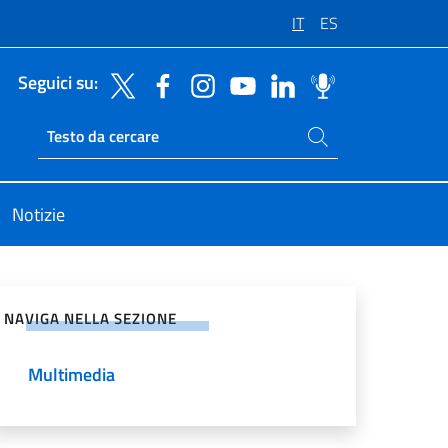
IT
ES
Seguici su:
Cerca nel sito
Ricerca sito live
Notizie
vidi sui Social Network
NAVIGA NELLA SEZIONE
Multimedia