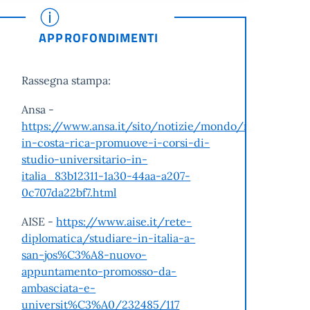
APPROFONDIMENTI
Rassegna stampa:
Ansa -
https://www.ansa.it/sito/notizie/mondo/news_dalle
in-costa-rica-promuove-i-corsi-di-
studio-universitario-in-
italia_83b12311-1a30-44aa-a207-
0c707da22bf7.html
AISE -
https://www.aise.it/rete-
diplomatica/studiare-in-italia-a-
san-jos%C3%A8-nuovo-
appuntamento-promosso-da-
ambasciata-e-
universit%C3%A0/232485/117