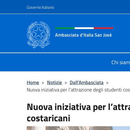
Salta al contenuto
Governo Italiano
Intestazione sito, social 
Ambasciata d’Italia San José
Il nuovo sito Ambasciata d’Italia a 
Chi sia
Home
>
Notizie
>
Dall’Ambasciata
>
Nuova iniziativa per l’attrazione degli studenti cos
Nuova iniziativa per l’att
costaricani