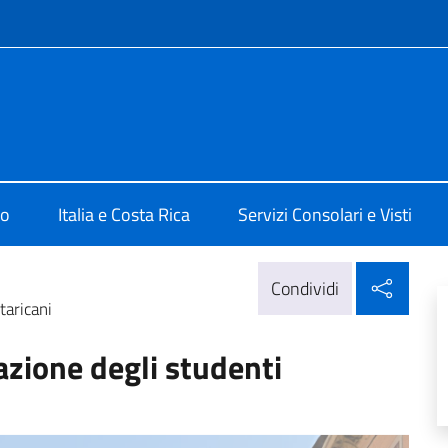
e menù
San José
mo
Italia e Costa Rica
Servizi Consolari e Visti
Condi
Condividi
taricani
razione degli studenti