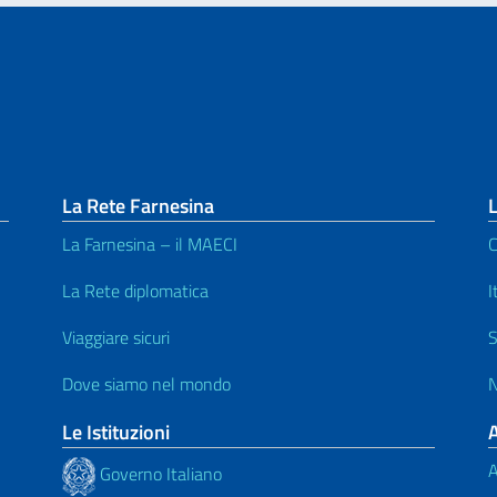
La Rete Farnesina
L
La Farnesina – il MAECI
C
La Rete diplomatica
I
Viaggiare sicuri
S
Dove siamo nel mondo
N
Le Istituzioni
A
Governo Italiano