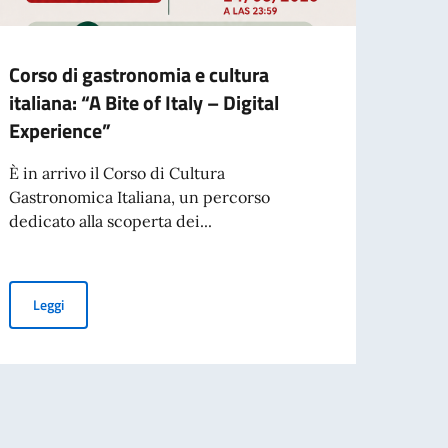
Corso di gastronomia e cultura
Gioch
italiana: “A Bite of Italy – Digital
Cort
Experience”
Oggi 
Inver
È in arrivo il Corso di Cultura
global
Gastronomica Italiana, un percorso
dedicato alla scoperta dei...
Latina"
Leg
Corso di gastronomia e cultura italiana: “A Bite of Italy – Digital
Leggi