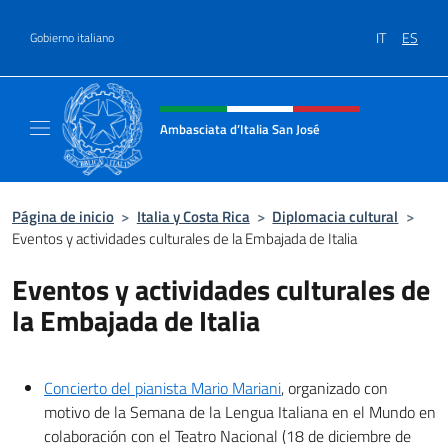
Saltar al contenido
IT
ES
Gobierno italiano
Encabezado del sitio web, redes
Ambasciata d’Italia San José
Il nuovo sito Ambasciata d’Italia a San José
Página de inicio
>
Italia y Costa Rica
>
Diplomacia cultural
>
Eventos y actividades culturales de la Embajada de Italia
Eventos y actividades culturales de
la Embajada de Italia
Concierto del pianista Mario Mariani
, organizado con
motivo de la Semana de la Lengua Italiana en el Mundo en
colaboración con el Teatro Nacional (18 de diciembre de