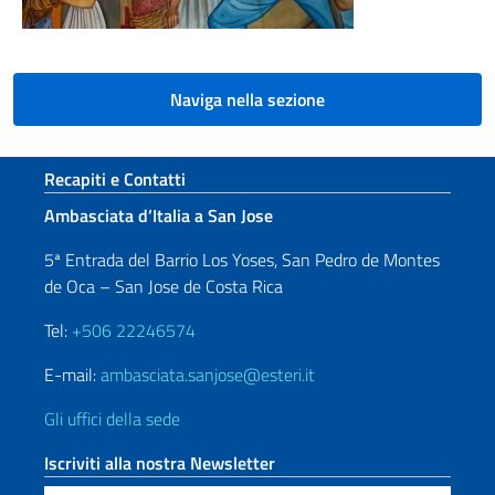
Naviga nella sezione
Sezione footer
Recapiti e Contatti
Ambasciata d’Italia a San Jose
5ª Entrada del Barrio Los Yoses, San Pedro de Montes
de Oca – San Jose de Costa Rica
Tel:
+506 22246574
E-mail:
ambasciata.sanjose@esteri.it
Gli uffici della sede
Iscriviti alla nostra Newsletter