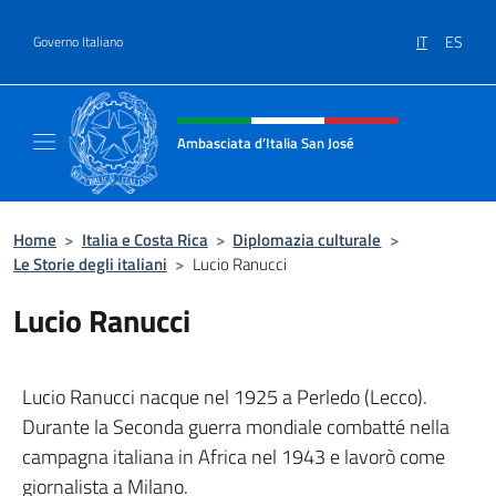
Salta al contenuto
IT
ES
Governo Italiano
Intestazione sito, social e menù
Ambasciata d’Italia San José
Il nuovo sito Ambasciata d’Italia a San José
Home
>
Italia e Costa Rica
>
Diplomazia culturale
>
Le Storie degli italiani
>
Lucio Ranucci
Lucio Ranucci
Lucio Ranucci nacque nel 1925 a Perledo (Lecco).
Durante la Seconda guerra mondiale combatté nella
campagna italiana in Africa nel 1943 e lavorò come
giornalista a Milano.