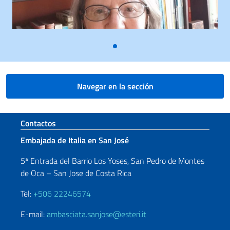
Navegar en la sección
Sezione footer
Contactos
Embajada de Italia en San José
5ª Entrada del Barrio Los Yoses, San Pedro de Montes
de Oca – San Jose de Costa Rica
Tel:
+506 22246574
E-mail:
ambasciata.sanjose@esteri.it