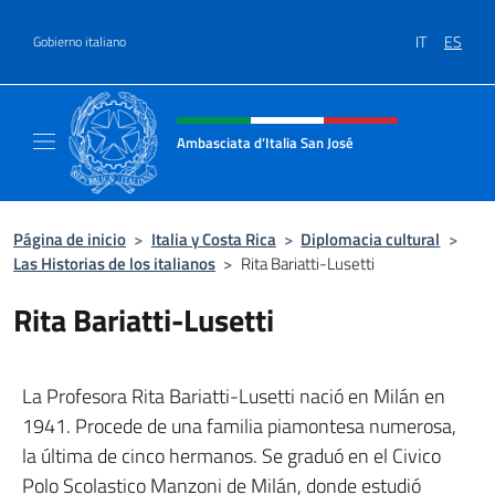
Saltar al contenido
IT
ES
Gobierno italiano
Encabezado del sitio web, redes
Ambasciata d’Italia San José
Il nuovo sito Ambasciata d’Italia a San José
Página de inicio
>
Italia y Costa Rica
>
Diplomacia cultural
>
Las Historias de los italianos
>
Rita Bariatti-Lusetti
Rita Bariatti-Lusetti
La Profesora Rita Bariatti-Lusetti nació en Milán en
1941. Procede de una familia piamontesa numerosa,
la última de cinco hermanos. Se graduó en el Civico
Polo Scolastico Manzoni de Milán, donde estudió